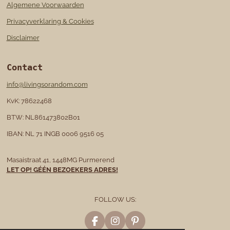
Algemene Voorwaarden
Privacyverklaring & Cookies
Disclaimer
Contact
info@livingsorandom.com
KvK: 78622468
BTW: NL861473802B01
IBAN: NL 71 INGB 0006 9516 05
Masaistraat 41, 1448MG Purmerend
LET OP! GÉÉN BEZOEKERS ADRES!
FOLLOW US:
F
I
P