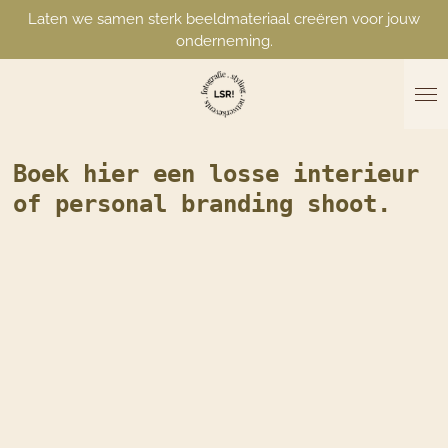
Laten we samen sterk beeldmateriaal creëren voor jouw
Ga
onderneming.
direct
naar
de
hoofdinhoud
Boek hier een losse interieur
of personal branding shoot.