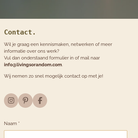
Contact.
Wil je graag een kennismaken, netwerken of meer
informatie over ons werk?
Vul dan onderstaand formulier in of mail naar
info@livingsorandom.com
.
Wij nemen zo snel mogelijk contact op met je!
I
P
F
n
i
a
s
n
c
t
t
e
Naam *
a
e
b
g
r
o