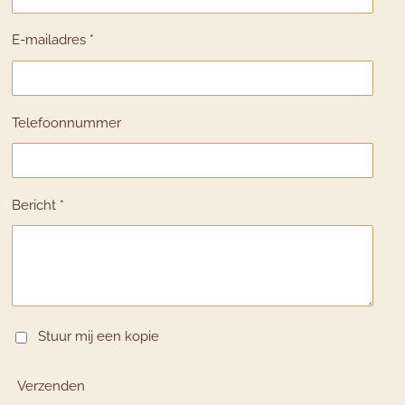
r
e
o
a
s
k
E-mailadres *
m
t
Telefoonnummer
Bericht *
Stuur mij een kopie
Verzenden