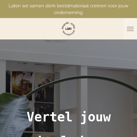
Laten we samen sterk beeldmateriaal creëren voor jouw
Ga
onderneming.
direct
naar
de
hoofdinhoud
Vertel jouw