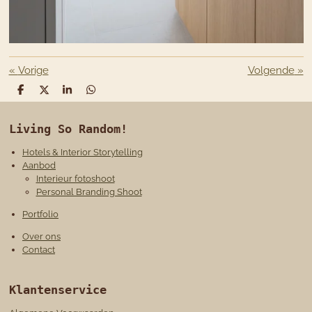
«
Vorige
Volgende
»
D
D
S
D
e
e
h
e
l
e
a
l
e
l
r
e
Living So Random!
n
e
n
Hotels & Interior Storytelling
Aanbod
Interieur fotoshoot
Personal Branding Shoot
Portfolio
Over ons
Contact
Klantenservice