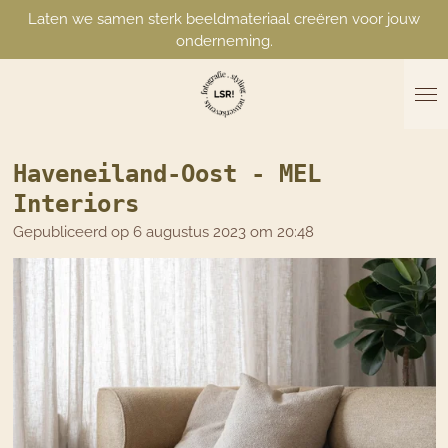
Laten we samen sterk beeldmateriaal creëren voor jouw
Ga
onderneming.
direct
naar
de
hoofdinhoud
Haveneiland-Oost - MEL
Interiors
Gepubliceerd op 6 augustus 2023 om 20:48