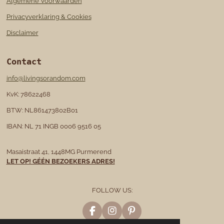
Algemene Voorwaarden
Privacyverklaring & Cookies
Disclaimer
Contact
info@livingsorandom.com
KvK: 78622468
BTW: NL861473802B01
IBAN: NL 71 INGB 0006 9516 05
Masaistraat 41, 1448MG Purmerend
LET OP! GÉÉN BEZOEKERS ADRES!
FOLLOW US:
F
I
P
a
n
i