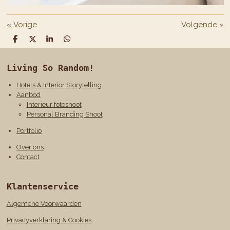
«
Vorige
Volgende
»
D
D
S
D
e
e
h
e
l
e
a
l
e
l
r
e
Living So Random!
n
e
n
Hotels & Interior Storytelling
Aanbod
Interieur fotoshoot
Personal Branding Shoot
Portfolio
Over ons
Contact
Klantenservice
Algemene Voorwaarden
Privacyverklaring & Cookies