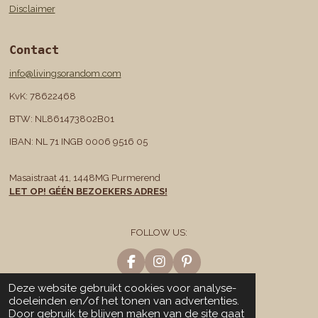
Disclaimer
Contact
info@livingsorandom.com
KvK: 78622468
BTW: NL861473802B01
IBAN: NL 71 INGB 0006 9516 05
Masaistraat 41, 1448MG Purmerend
LET OP! GÉÉN BEZOEKERS ADRES!
FOLLOW US:
F
I
P
a
n
i
© 2020 - 2026 Living So Random!
Deze website gebruikt cookies voor analyse-
c
s
n
Powered by
JouwWeb
doeleinden en/of het tonen van advertenties.
e
t
t
Door gebruik te blijven maken van de site gaat