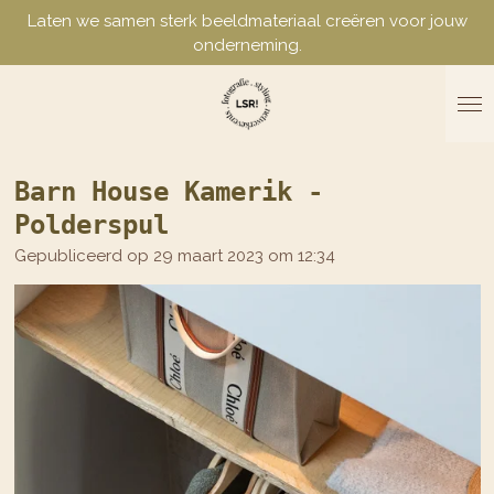
Laten we samen sterk beeldmateriaal creëren voor jouw
Ga
onderneming.
direct
naar
de
hoofdinhoud
Barn House Kamerik -
Polderspul
Gepubliceerd op 29 maart 2023 om 12:34