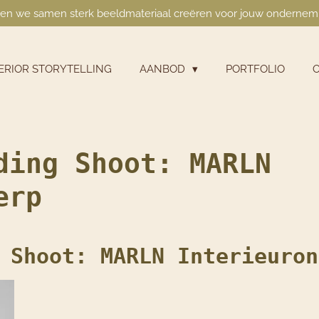
en we samen sterk beeldmateriaal creëren voor jouw ondernem
TERIOR STORYTELLING
AANBOD
PORTFOLIO
ding Shoot: MARLN
erp
 Shoot: MARLN Interieuron