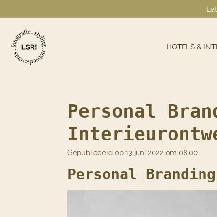
Lat
Ga
direct
naar
de
HOTELS & IN
hoofdinhoud
Personal Bran
Interieurontw
Gepubliceerd op 13 juni 2022 om 08:00
Personal Branding